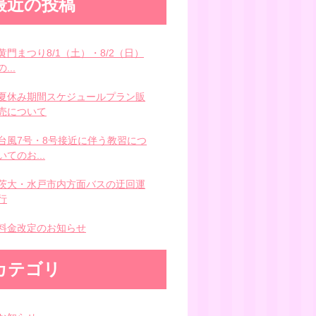
最近の投稿
黄門まつり8/1（土）・8/2（日）
の...
夏休み期間スケジュールプラン販
売について
台風7号・8号接近に伴う教習につ
いてのお...
茨大・水戸市内方面バスの迂回運
行
料金改定のお知らせ
カテゴリ