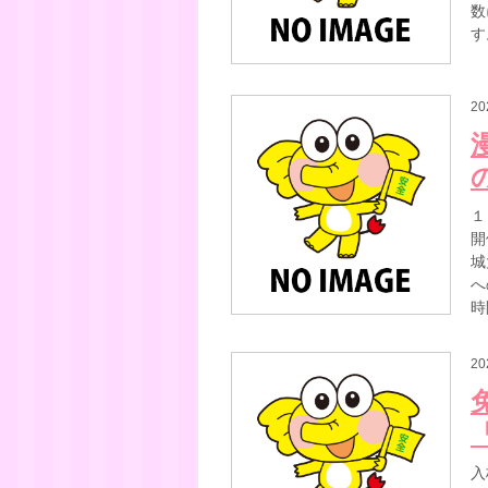
数
す
20
１
開
城
へ
時
20
入