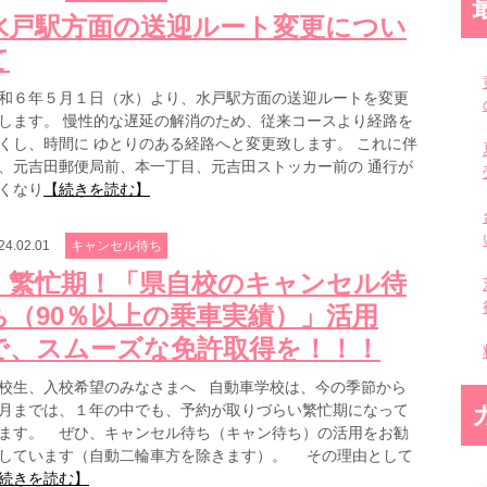
水戸駅方面の送迎ルート変更につい
て
和６年５月１日（水）より、水戸駅方面の送迎ルートを変更
します。 慢性的な遅延の解消のため、従来コースより経路を
くし、時間に ゆとりのある経路へと変更致します。 これに伴
、元吉田郵便局前、本一丁目、元吉田ストッカー前の 通行が
くなり
【続きを読む】
24.02.01
キャンセル待ち
繁忙期！「県自校のキャンセル待
ち（90％以上の乗車実績）」活用
で、スムーズな免許取得を！！！
校生、入校希望のみなさまへ 自動車学校は、今の季節から
月までは、１年の中でも、予約が取りづらい繁忙期になって
ます。 ぜひ、キャンセル待ち（キャン待ち）の活用をお勧
しています（自動二輪車方を除きます）。 その理由として
続きを読む】