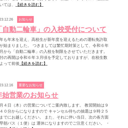
いては、
【続きを読む】
23.12.26
お知らせ
「自動二輪車」の入校受付について
年も年末を迎え、高校生が新年度を迎えるための運転免許取
が始まりました。 つきましては繁忙期対策として、令和６年
月から「自動二輪車」の入校を制限をさせていただきます。
付の再開は令和６年３月頃を予定しておりますが、在校生数
よって前後
【続きを読む】
23.12.16
重要なお知らせ
年始営業のお知らせ
月４日（木）の営業についてご案内致します。 教習開始は９
４０分からになりますので キャンセル待ちの抽選は９時２５
までにお越しください。 また、それに伴い当日、次の各方面
早朝バス（１便）は 運休になりますのでご注意ください。 ・