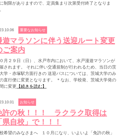
に制限がありますので、定員集まり次第受付終了となりま
。
23.10.06
重要なお知らせ
漫遊マラソンに伴う送迎ルート変更
のご案内
０月２９日（日）、水戸市内において、水戸漫遊マラソンが
催されます。 それに伴い交通規制が行われるため、当日の茨
大学・赤塚駅方面行きの 送迎バスについては、茨城大学のみ
の直行便に変更となります。 ＊なお、学校発、茨城大学発の
間に変更
【続きを読む】
23.10.01
お知らせ
免許の秋！！！ ラクラク取得は
「県自校」で！！！
校希望のみなさまへ １０月になり、いよいよ「免許の秋」