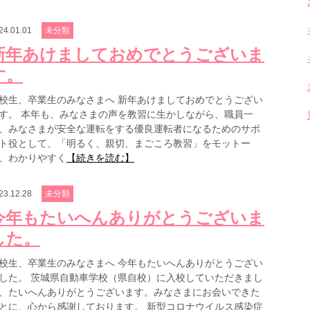
24.01.01
未分類
新年あけましておめでとうございま
す。
校生、卒業生のみなさまへ 新年あけましておめでとうござい
す。 本年も、みなさまの声を教習に生かしながら、職員一
、みなさまが安全な運転をする優良運転者になるためのサポ
ト役として、「明るく、親切、まごころ教習」をモットー
、わかりやすく
【続きを読む】
23.12.28
未分類
今年もたいへんありがとうございま
した。
校生、卒業生のみなさまへ 今年もたいへんありがとうござい
した。 茨城県自動車学校（県自校）に入校していただきまし
、たいへんありがとうございます。みなさまにお会いできた
とに、心から感謝しております。 新型コロナウイルス感染症