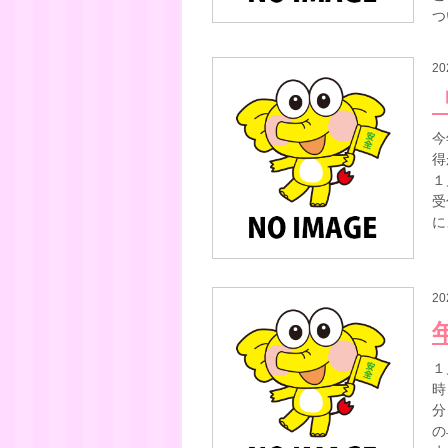
つ
20
今
得
１
受
に
20
１
時
分
の