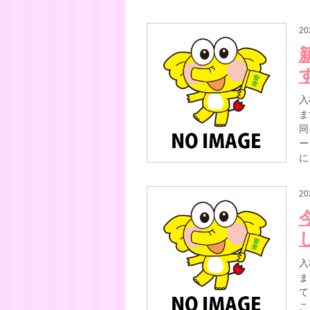
20
入
ま
同
ー
に
20
入
ま
て
こ