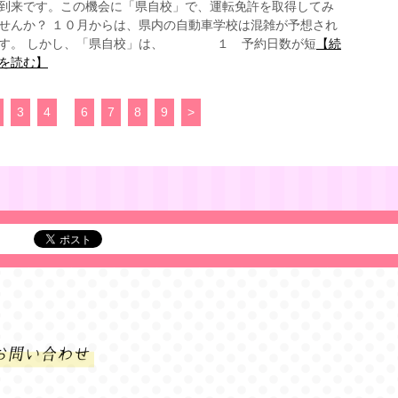
到来です。この機会に「県自校」で、運転免許を取得してみ
せんか？ １０月からは、県内の自動車学校は混雑が予想され
す。 しかし、「県自校」は、 １ 予約日数が短
【続
を読む】
3
4
5
6
7
8
9
>