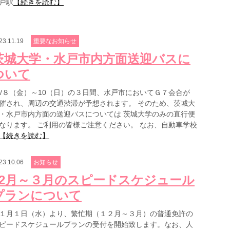
戸駅
【続きを読む】
23.11.19
重要なお知らせ
茨城大学・水戸市内方面送迎バスに
ついて
2/８（金）～10（日）の３日間、水戸市においてＧ７会合が
催され、周辺の交通渋滞が予想されます。 そのため、茨城大
・水戸市内方面の送迎バスについては 茨城大学のみの直行便
なります。 ご利用の皆様ご注意ください。 なお、自動車学校
【続きを読む】
23.10.06
お知らせ
12月～３月のスピードスケジュール
プランについて
１月１日（水）より、繁忙期（１２月～３月）の普通免許の
ピードスケジュールプランの受付を開始致します。なお、人