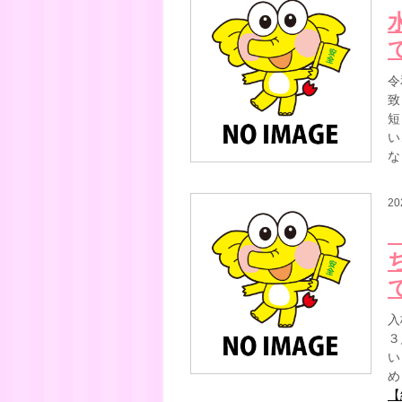
令
致
短
い
な
20
入
３
い
め
【