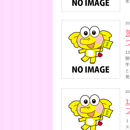
水
20
1
開
学
と
発
20
１
ス