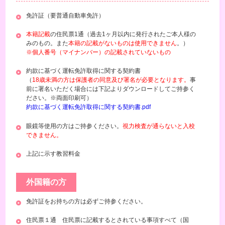
免許証（要普通自動車免許）
本籍記載
の住民票1通（過去1ヶ月以内に発行されたご本人様の
みのもの。また
本籍の記載がないものは使用できません
。）
※個人番号（マイナンバー）の記載されていないもの
約款に基づく運転免許取得に関する契約書
（
18歳未満の方は保護者の同意及び署名が必要となります。
事
前に署名いただく場合には下記よりダウンロードしてご持参く
ださい。※両面印刷可）
約款に基づく運転免許取得に関する契約書.pdf
眼鏡等使用の方はご持参ください。
視力検査が通らないと入校
できません。
上記に示す教習料金
外国籍の方
免許証をお持ちの方は必ずご持参ください。
住民票１通 住民票に記載するとされている事項すべて（国