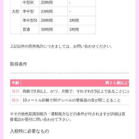
中型8t
20時間
-
大型
準中型
23時間
-
準中型5t
26時間
1時間
普通
30時間
1時間
上記以外の所持免許につきましては、お問い合わせください。
取得条件
年齢
満２１歳以上で普通
視力
両眼で0.8以上、かつ、片眼で、それぞれ0.5以上であること(この条
聴力
10メートル距離で90デシベルの警報器の音が聞こえること
※その他色彩識別能力・運動能力などの条件が付されますが詳細は直
接電話か受付に問い合わせて下さい。
入校時に必要なもの