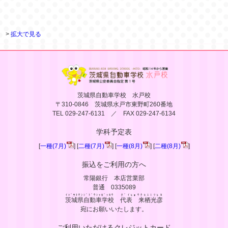
>
拡大で見る
茨城県自動車学校 水戸校
〒310-0846 茨城県水戸市東野町260番地
TEL 029-247-6131 ／ FAX 029-247-6134
学科予定表
[
一種(7月)
] [
二種(7月)
] [
一種(8月)
] [
二種(8月)
]
振込をご利用の方へ
常陽銀行 本店営業部
普通 0335089
ｲﾊﾞﾗｷｹﾝｼﾞﾄﾞｳｼｬｶﾞｯｺｳ
ﾀﾞｲﾋｮｳｸﾙｽﾐﾂﾋｺ
茨城県自動車学校
代表 来栖光彦
宛にお願いいたします。
ご利用いただけるクレジットカード