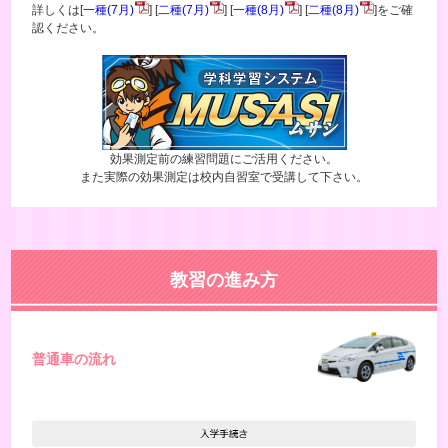
詳しくは[
一種(7月)
] [
二種(7月)
] [
一種(8月)
] [
二種(8月)
]をご確
認ください。
効果測定前の練習問題にご活用ください。
また実際の効果測定は校内自習室で受講して下さい。
教習の進み方
普通車の流れ