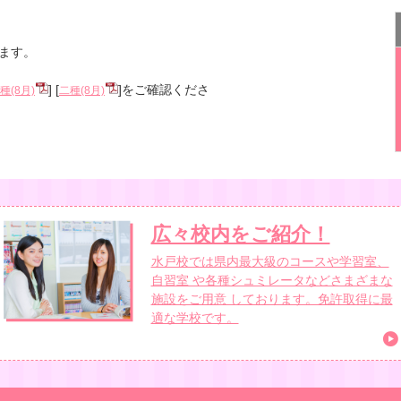
ります。
] [
]をご確認くださ
種(8月)
二種(8月)
広々校内をご紹介！
水戸校では県内最大級のコースや学習室、
自習室 や各種シュミレータなどさまざまな
施設をご用意 しております。免許取得に最
適な学校です。