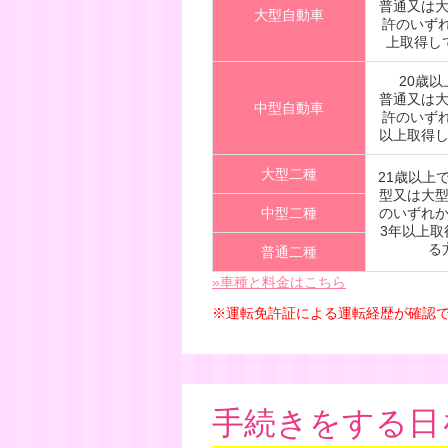
普通又は
大型自動車
許のいず
上取得し
20歳
普通又は
中型自動車
許のいず
以上取得
大型二種
21歳以上
型又は大
中型二種
のいずれ
3年以上取
る
普通二種
»車種と料金はこちら
※運転免許証による運転経歴が確認
手続きをする日