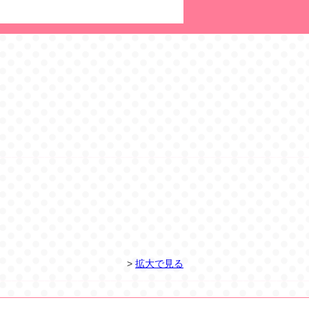
>
拡大で見る