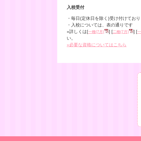
入校受付
・毎日(定休日を除く)受け付けてお
・入校については、表の通りです
»詳しくは[
] [
] [
一種(7月)
二種(7月)
一
い。
»必要な資格についてはこちら