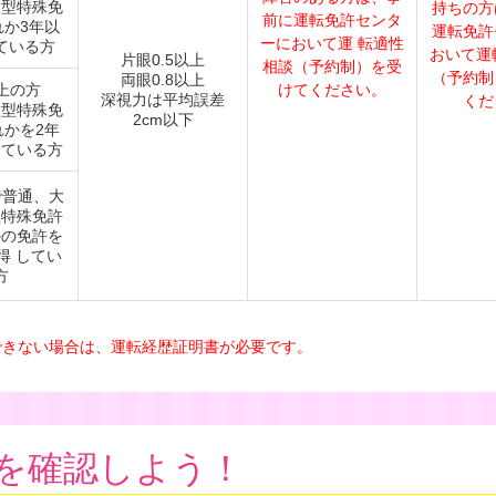
大型特殊免
持ちの方
前に運転免許センタ
れか3年以
運転免許
ーにおいて運 転適性
ている方
おいて運
片眼0.5以上
相談（予約制）を受
（予約制
両眼0.8以上
以上の方
けてください。
深視力は平均誤差
くだ
大型特殊免
2cm以下
れかを2年
している方
で普通、大
型特殊免許
かの免許を
得 してい
方
できない場合は、運転経歴証明書が必要です。
を確認しよう！