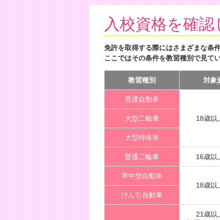
入校資格を確認
免許を取得する際にはさまざまな条
ここではその条件を教習種別で見て
教習種別
対象
普通自動車
大型二輪車
18歳
大型特殊車
普通二輪車
16歳
準中型自動車
18歳
けん引自動車
21歳