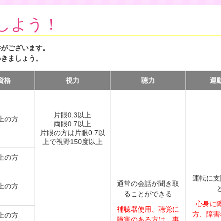
しよう！
件がございます。
いきましょう。
資格
視力
聴力
運
片眼0.3以上
以上の方
両眼0.7以上
片眼の方は片眼0.7以
上で視野150度以上
以上の方
運転に支
通常の会話が聞き取
以上の方
ることができる
心身に
補聴器使用、聴覚に
方、障害
以上の方
障害のある方は、事