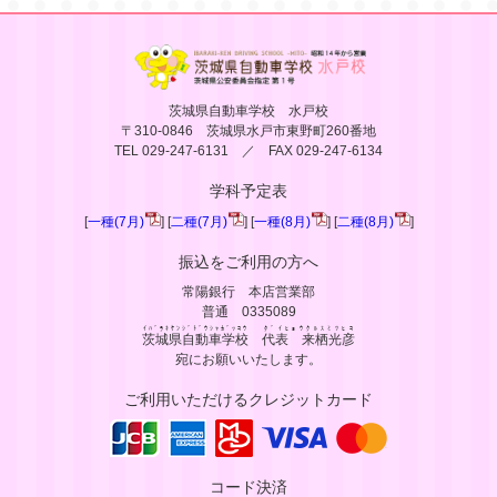
茨城県自動車学校 水戸校
〒310-0846 茨城県水戸市東野町260番地
TEL 029-247-6131 ／ FAX 029-247-6134
学科予定表
[
一種(7月)
] [
二種(7月)
] [
一種(8月)
] [
二種(8月)
]
振込をご利用の方へ
常陽銀行 本店営業部
普通 0335089
ｲﾊﾞﾗｷｹﾝｼﾞﾄﾞｳｼｬｶﾞｯｺｳ
ﾀﾞｲﾋｮｳｸﾙｽﾐﾂﾋｺ
茨城県自動車学校
代表 来栖光彦
宛にお願いいたします。
ご利用いただけるクレジットカード
コード決済