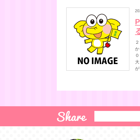
20
２
か
０
大
が