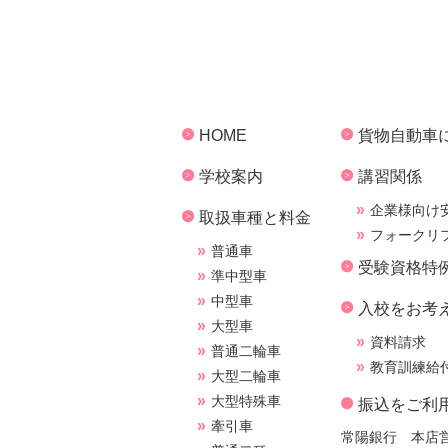
HOME
貨物自動車
学校案内
講習関係
企業様向け
取扱車種と料金
フォークリ
普通車
受験資格特
準中型車
中型車
入校をお考
大型車
資料請求
普通二輪車
教育訓練給
大型二輪車
大型特殊車
振込をご利
牽引車
常陽銀行 本店