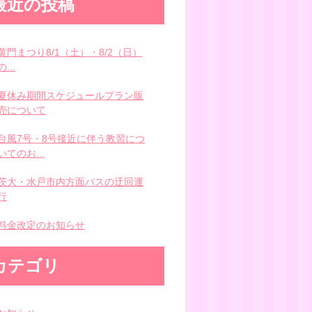
最近の投稿
黄門まつり8/1（土）・8/2（日）
の...
夏休み期間スケジュールプラン販
売について
台風7号・8号接近に伴う教習につ
いてのお...
茨大・水戸市内方面バスの迂回運
行
料金改定のお知らせ
カテゴリ