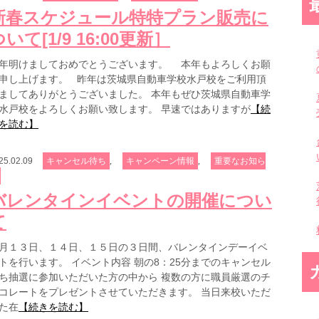
新春スケジュール特特プラン販売に
いて[1/9 16:00更新］
年明けましておめでとうございます。 本年もよろしくお願
申し上げます。 昨年は茨城県自動車学校水戸校をご利用頂
ましてありがとうございました。 本年もぜひ茨城県自動車学
水戸校をよろしくお願い致します。 早速ではありますが
【続
を読む】
,
,
25.02.09
キャンセル待ち
キャンペーン情報
重要なお知ら
バレンタインイベントの開催につい
て
月１３日、１４日、１５日の３日間、バレンタインデーイベ
トを行います。 イベント内容 朝の8：25分までのキャンセル
ち抽選に参加いただいた方の中から 複数の方に職員厳選のチ
コレートをプレゼントさせていただきます。 当日来校いただ
た在
【続きを読む】