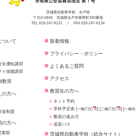
茨城県自動車学校 水戸校
〒310-0846 茨城県水戸市東野町260番地
TEL 029-247-6131 ／ FAX 029-247-6134
について
新着情報
プライバシー・ポリシー
安全運転講習
よくあるご質問
フト技能講習
アクセス
例教習
教習生の方へ
えの方へ
ネット予約
学科予定表 [
] [
] [
一種(7月)
二種(7月)
一種(8
付金制度
教習の進み方
用の方へ
送迎バス
営業部
茨城県自動車学校（総合サイト）