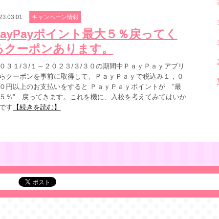
23.03.01
キャンペーン情報
PayPayポイント最大５％戻ってく
るクーポンあります。
０３１/３/１～２０２３/３/３０の期間中ＰａｙＰａｙアプリ
らクーポンを事前に取得して、ＰａｙＰａｙで税込み１，０
０円以上のお支払いをすると ＰａｙＰａｙポイントが ”最
５％” 戻ってきます。これを機に、入校を考えてみてはいか
です
【続きを読む】