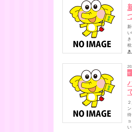
つ
新
い
き
校
き
20
せ
２
ン
待
ョ
い