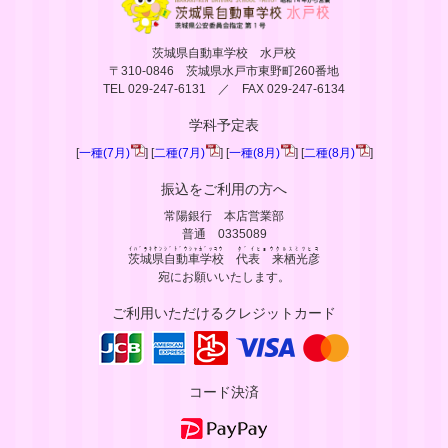
茨城県自動車学校 水戸校
〒310-0846 茨城県水戸市東野町260番地
TEL 029-247-6131 ／ FAX 029-247-6134
学科予定表
[
一種(7月)
] [
二種(7月)
] [
一種(8月)
] [
二種(8月)
]
振込をご利用の方へ
常陽銀行 本店営業部
普通 0335089
ｲﾊﾞﾗｷｹﾝｼﾞﾄﾞｳｼｬｶﾞｯｺｳ
ﾀﾞｲﾋｮｳｸﾙｽﾐﾂﾋｺ
茨城県自動車学校
代表 来栖光彦
宛にお願いいたします。
ご利用いただけるクレジットカード
コード決済