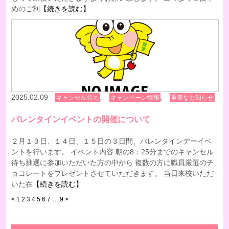
めのご利
【続きを読む】
2025.02.09
,
,
キャンセル待ち
キャンペーン情報
重要なお知らせ
バレンタインイベントの開催について
２月１３日、１４日、１５日の３日間、バレンタインデーイベ
ントを行います。 イベント内容 朝の8：25分までのキャンセル
待ち抽選に参加いただいた方の中から 複数の方に職員厳選のチ
ョコレートをプレゼントさせていただきます。 当日来校いただ
いた在
【続きを読む】
<
1
2
3
4
5
6
7
…
9
>