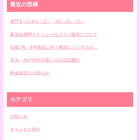
最近の投稿
黄門まつり8/1（土）・8/2（日） の...
夏休み期間スケジュールプラン販売について
台風7号・8号接近に伴う教習についてのお...
茨大・水戸市内方面バスの迂回運行
料金改定のお知らせ
カテゴリ
お知らせ
キャンセル待ち