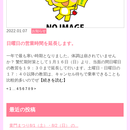
2022.01.07
お知らせ
日曜日の営業時間を延長します。
一年で最も寒い時期となりました。体調は崩されていません
か？ 繁忙期対策として１月１６日（日）より、当面の間日曜日
の教習を１９：３０まで延長して行います。土曜日・日曜日の
１７：４０以降の教習は、キャンセル待ちで乗車できることも
比較的多いのでぜ
【続きを読む】
<
1
…
4
5
6
7
8
9
>
最近の投稿
黄門まつり8/1（土）・8/2（日） の...