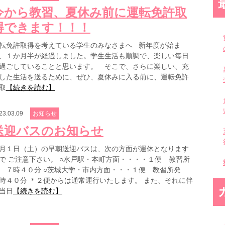
今から教習、夏休み前に運転免許取
得できます！！！
転免許取得を考えている学生のみなさまへ 新年度が始ま
、１か月半が経過しました。学生生活も順調で、楽しい毎日
過ごしていることと思います。 そこで、さらに楽しい、充
した生活を送るために、ぜひ、夏休みに入る前に、運転免許
取
【続きを読む】
23.03.09
お知らせ
送迎バスのお知らせ
月１日（土）の早朝送迎バスは、次の方面が運休となります
で ご注意下さい。 ○水戸駅・本町方面・・・・１便 教習所
 ７時４０分 ○茨城大学・市内方面・・・１便 教習所発
時４０分 ＊２便からは通常運行いたします。 また、それに伴
当日
【続きを読む】