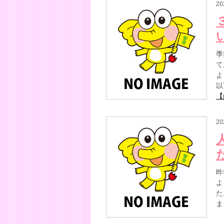
20
季
て
よ
以
【
20
昨
よ
た
ま