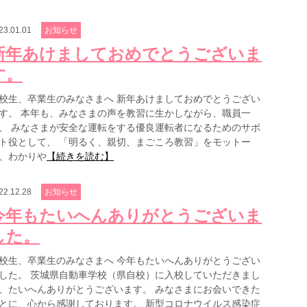
23.01.01
お知らせ
新年あけましておめでとうございま
す。
校生、卒業生のみなさまへ 新年あけましておめでとうござい
す。 本年も、みなさまの声を教習に生かしながら、職員一
、 みなさまが安全な運転をする優良運転者になるためのサポ
ト役として、 「明るく、親切、まごころ教習」をモットー
、わかりや
【続きを読む】
22.12.28
お知らせ
今年もたいへんありがとうございま
した。
校生、卒業生のみなさまへ 今年もたいへんありがとうござい
した。 茨城県自動車学校（県自校）に入校していただきまし
、たいへんありがとうございます。 みなさまにお会いできた
とに、心から感謝しております。 新型コロナウイルス感染症