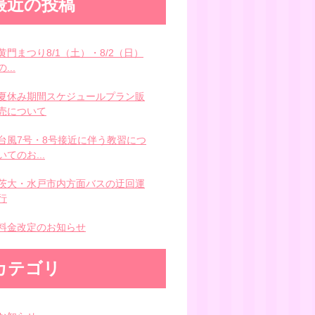
最近の投稿
黄門まつり8/1（土）・8/2（日）
の...
夏休み期間スケジュールプラン販
売について
台風7号・8号接近に伴う教習につ
いてのお...
茨大・水戸市内方面バスの迂回運
行
料金改定のお知らせ
カテゴリ