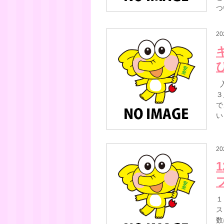
つ
20
入
３
で
い
20
１
ス
数