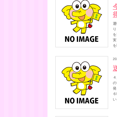
運
り
を
実
を
20
４
の
発
６
い