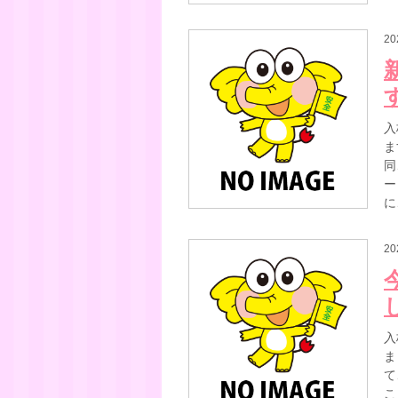
20
入
ま
同
ー
に
20
入
ま
て
こ