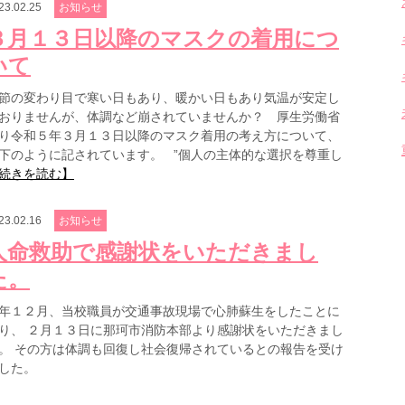
23.02.25
お知らせ
３月１３日以降のマスクの着用につ
いて
節の変わり目で寒い日もあり、暖かい日もあり気温が安定し
おりませんが、体調など崩されていませんか？ 厚生労働省
り令和５年３月１３日以降のマスク着用の考え方について、
下のように記されています。 ”個人の主体的な選択を尊重し
続きを読む】
23.02.16
お知らせ
人命救助で感謝状をいただきまし
た。
年１２月、当校職員が交通事故現場で心肺蘇生をしたことに
り、 ２月１３日に那珂市消防本部より感謝状をいただきまし
。 その方は体調も回復し社会復帰されているとの報告を受け
した。