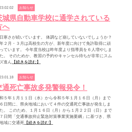
23.02.02
お知らせ
茨城県自動車学校に通学されている
方へ
日寒さが続いています。 体調など崩していないでしょうか？
年２月・３月は高校生の方が、新年度に向けて免許取得に頑
っています。 今年度当校は昨年度より指導員を６人増やしま
た。 そのためか、教習の予約やキャンセル待ちが非常にスム
ズ進ん
【続きを読む】
23.01.18
お知らせ
交通死亡事故多発警報発令！
和５年１月１１日（水）から令和５年１月１６日（月）まで
６日間に、県央地域において４件の交通死亡事故が発生しま
た。 このため、１月１６日（月）から１月２２日（日）まで
７日間「交通事故抑止緊急対策事業実施要綱」に基づき、県
地域に交通死
【続きを読む】