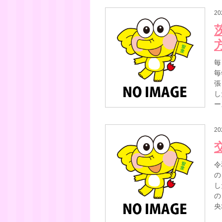
20
毎
毎
張
し
ー
20
令
の
し
の
央