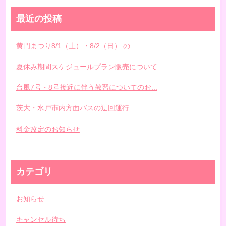
最近の投稿
黄門まつり8/1（土）・8/2（日） の...
夏休み期間スケジュールプラン販売について
台風7号・8号接近に伴う教習についてのお...
茨大・水戸市内方面バスの迂回運行
料金改定のお知らせ
カテゴリ
お知らせ
キャンセル待ち