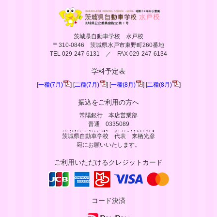
茨城県自動車学校 水戸校
〒310-0846 茨城県水戸市東野町260番地
TEL 029-247-6131 ／ FAX 029-247-6134
学科予定表
[
一種(7月)
] [
二種(7月)
] [
一種(8月)
] [
二種(8月)
]
振込をご利用の方へ
常陽銀行 本店営業部
普通 0335089
ｲﾊﾞﾗｷｹﾝｼﾞﾄﾞｳｼｬｶﾞｯｺｳ
ﾀﾞｲﾋｮｳｸﾙｽﾐﾂﾋｺ
茨城県自動車学校
代表 来栖光彦
宛にお願いいたします。
ご利用いただけるクレジットカード
コード決済