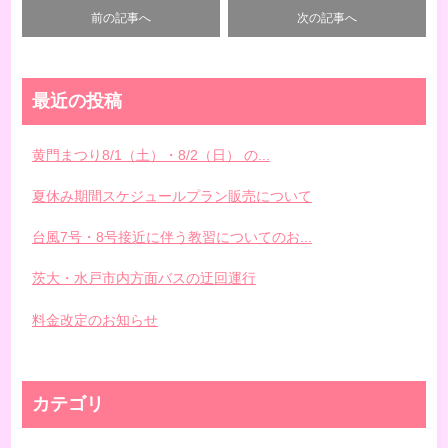
前の記事へ
次の記事へ
最近の投稿
黄門まつり8/1（土）・8/2（日） の...
夏休み期間スケジュールプラン販売について
台風7号・8号接近に伴う教習についてのお...
茨大・水戸市内方面バスの迂回運行
料金改定のお知らせ
カテゴリ