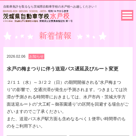
自動車免許を取るなら茨城県自動車学校の水戸校へお越しください！
2026.02.06
お知らせ
水戸の梅まつりに伴う送迎バス遅延及びルート変更
２/１１（水）～３/２２（日）の期間開催される”水戸梅まつ
り”の影響で、交通渋滞が発生が予測されます。つきましては渋
滞が予測される時間帯におきましては、水戸市内・茨城大学方
面送迎ルートの”大工町～御茶園通り”の区間を回避する場合がご
ざいますのでご了承ください。
また、送迎バス水戸駅方面も含めなるべく１便早い時間帯のも
のをご利用下さい。