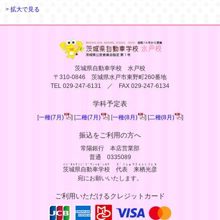
>
拡大で見る
茨城県自動車学校 水戸校
〒310-0846 茨城県水戸市東野町260番地
TEL 029-247-6131 ／ FAX 029-247-6134
学科予定表
[
一種(7月)
] [
二種(7月)
] [
一種(8月)
] [
二種(8月)
]
振込をご利用の方へ
常陽銀行 本店営業部
普通 0335089
ｲﾊﾞﾗｷｹﾝｼﾞﾄﾞｳｼｬｶﾞｯｺｳ
ﾀﾞｲﾋｮｳｸﾙｽﾐﾂﾋｺ
茨城県自動車学校
代表 来栖光彦
宛にお願いいたします。
ご利用いただけるクレジットカード