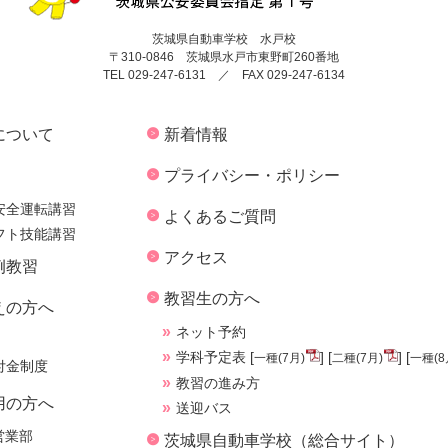
茨城県自動車学校 水戸校
〒310-0846 茨城県水戸市東野町260番地
TEL 029-247-6131 ／ FAX 029-247-6134
について
新着情報
プライバシー・ポリシー
安全運転講習
よくあるご質問
フト技能講習
アクセス
例教習
教習生の方へ
えの方へ
ネット予約
学科予定表 [
] [
] [
一種(7月)
二種(7月)
一種(8
付金制度
教習の進み方
用の方へ
送迎バス
営業部
茨城県自動車学校（総合サイト）