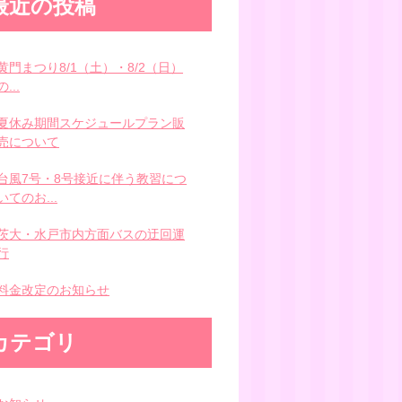
最近の投稿
黄門まつり8/1（土）・8/2（日）
の...
夏休み期間スケジュールプラン販
売について
台風7号・8号接近に伴う教習につ
いてのお...
茨大・水戸市内方面バスの迂回運
行
料金改定のお知らせ
カテゴリ