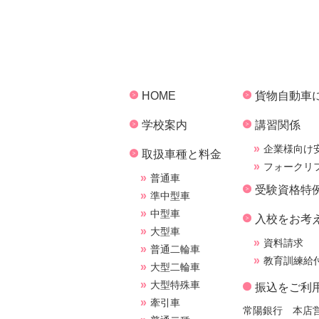
HOME
貨物自動車
学校案内
講習関係
企業様向け
取扱車種と料金
フォークリ
普通車
受験資格特
準中型車
中型車
入校をお考
大型車
資料請求
普通二輪車
教育訓練給
大型二輪車
大型特殊車
振込をご利
牽引車
常陽銀行 本店