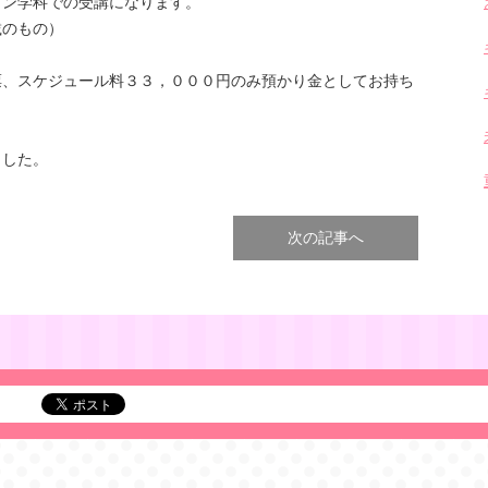
イン学科での受講になります。
のもの）
票、スケジュール料３３，０００円のみ預かり金としてお持ち
ました。
次の記事へ