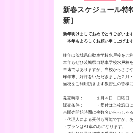
新春スケジュール特特プ
新］
新年明けましておめでとうございま
本年もよろしくお願い申し上げま
昨年は茨城県自動車学校水戸校をご
本年もぜひ茨城県自動車学校水戸校
早速ではありますが、当校からささ
昨年末、好評をいただきました２月
当校をご利用頂きます教習生の皆様
発売時期： １月４日 日曜日 
販売条件： ・受付は当校窓口に
※販売開始時間に複数名いらっしゃ
・代理人による受付も可能ですが、
・プランはAT車のみになります。