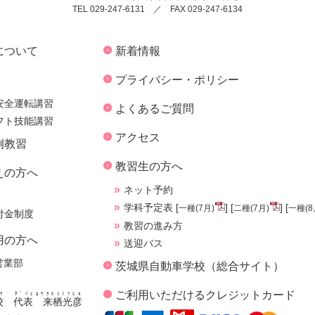
TEL 029-247-6131 ／ FAX 029-247-6134
について
新着情報
プライバシー・ポリシー
安全運転講習
よくあるご質問
フト技能講習
アクセス
例教習
教習生の方へ
えの方へ
ネット予約
学科予定表 [
] [
] [
一種(7月)
二種(7月)
一種(8
付金制度
教習の進み方
用の方へ
送迎バス
営業部
茨城県自動車学校（総合サイト）
ご利用いただけるクレジットカード
ｳ
ﾀﾞｲﾋｮｳｸﾙｽﾐﾂﾋｺ
校
代表 来栖光彦