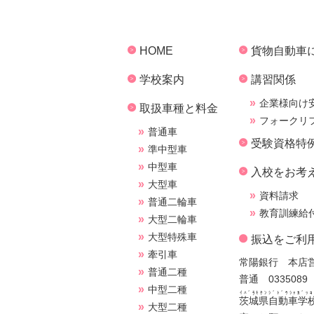
HOME
貨物自動車
学校案内
講習関係
企業様向け
取扱車種と料金
フォークリ
普通車
受験資格特
準中型車
中型車
入校をお考
大型車
資料請求
普通二輪車
教育訓練給
大型二輪車
大型特殊車
振込をご利
牽引車
常陽銀行 本店
普通二種
普通 0335089
中型二種
ｲﾊﾞﾗｷｹﾝｼﾞﾄﾞｳｼｬｶﾞｯｺ
茨城県自動車学
大型二種