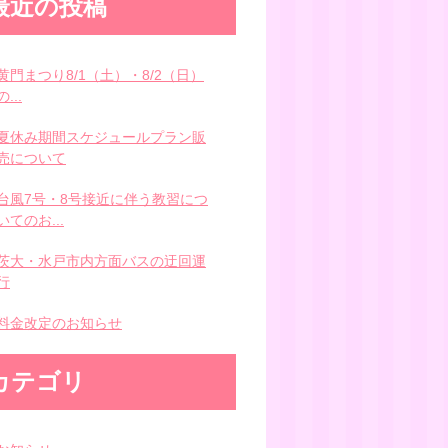
最近の投稿
黄門まつり8/1（土）・8/2（日）
の...
夏休み期間スケジュールプラン販
売について
台風7号・8号接近に伴う教習につ
いてのお...
茨大・水戸市内方面バスの迂回運
行
料金改定のお知らせ
カテゴリ