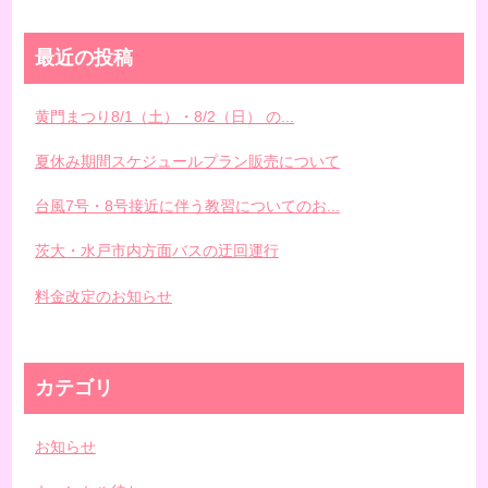
最近の投稿
黄門まつり8/1（土）・8/2（日） の...
夏休み期間スケジュールプラン販売について
台風7号・8号接近に伴う教習についてのお...
茨大・水戸市内方面バスの迂回運行
料金改定のお知らせ
カテゴリ
お知らせ