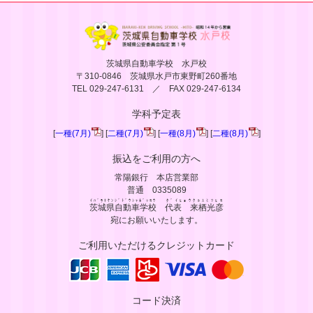
茨城県自動車学校 水戸校
〒310-0846 茨城県水戸市東野町260番地
TEL 029-247-6131 ／ FAX 029-247-6134
学科予定表
[
一種(7月)
] [
二種(7月)
] [
一種(8月)
] [
二種(8月)
]
振込をご利用の方へ
常陽銀行 本店営業部
普通 0335089
ｲﾊﾞﾗｷｹﾝｼﾞﾄﾞｳｼｬｶﾞｯｺｳ
ﾀﾞｲﾋｮｳｸﾙｽﾐﾂﾋｺ
茨城県自動車学校
代表 来栖光彦
宛にお願いいたします。
ご利用いただけるクレジットカード
コード決済