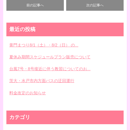
前の記事へ
次の記事へ
最近の投稿
黄門まつり8/1（土）・8/2（日） の...
夏休み期間スケジュールプラン販売について
台風7号・8号接近に伴う教習についてのお...
茨大・水戸市内方面バスの迂回運行
料金改定のお知らせ
カテゴリ