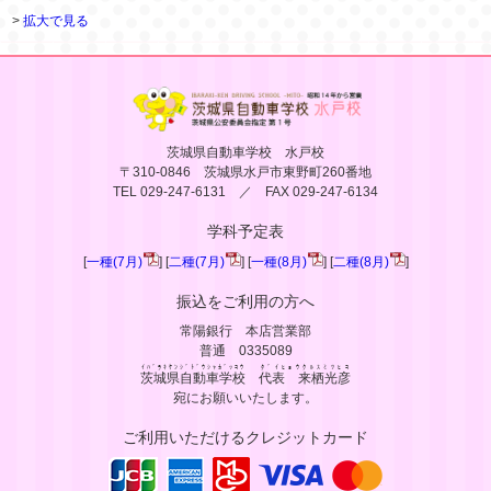
>
拡大で見る
茨城県自動車学校 水戸校
〒310-0846 茨城県水戸市東野町260番地
TEL 029-247-6131 ／ FAX 029-247-6134
学科予定表
[
一種(7月)
] [
二種(7月)
] [
一種(8月)
] [
二種(8月)
]
振込をご利用の方へ
常陽銀行 本店営業部
普通 0335089
ｲﾊﾞﾗｷｹﾝｼﾞﾄﾞｳｼｬｶﾞｯｺｳ
ﾀﾞｲﾋｮｳｸﾙｽﾐﾂﾋｺ
茨城県自動車学校
代表 来栖光彦
宛にお願いいたします。
ご利用いただけるクレジットカード