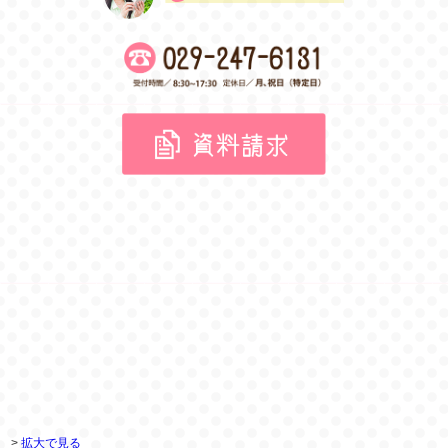
>
拡大で見る