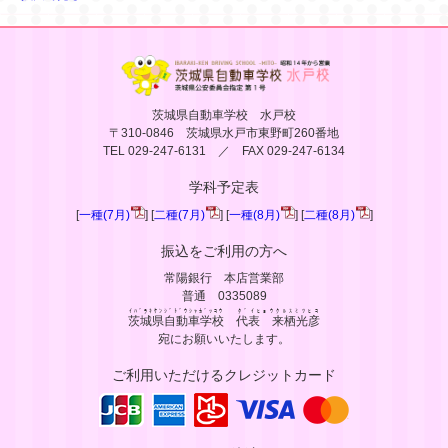
茨城県自動車学校 水戸校
〒310-0846 茨城県水戸市東野町260番地
TEL 029-247-6131 ／ FAX 029-247-6134
学科予定表
[
一種(7月)
] [
二種(7月)
] [
一種(8月)
] [
二種(8月)
]
振込をご利用の方へ
常陽銀行 本店営業部
普通 0335089
ｲﾊﾞﾗｷｹﾝｼﾞﾄﾞｳｼｬｶﾞｯｺｳ
ﾀﾞｲﾋｮｳｸﾙｽﾐﾂﾋｺ
茨城県自動車学校
代表 来栖光彦
宛にお願いいたします。
ご利用いただけるクレジットカード