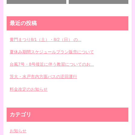
最近の投稿
黄門まつり8/1（土）・8/2（日） の...
夏休み期間スケジュールプラン販売について
台風7号・8号接近に伴う教習についてのお...
茨大・水戸市内方面バスの迂回運行
料金改定のお知らせ
カテゴリ
お知らせ