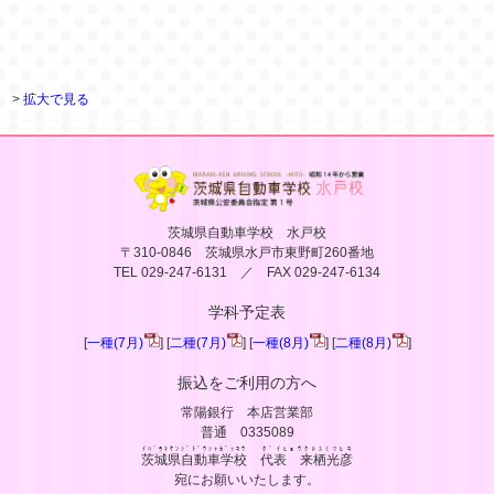
>
拡大で見る
茨城県自動車学校 水戸校
〒310-0846 茨城県水戸市東野町260番地
TEL 029-247-6131 ／ FAX 029-247-6134
学科予定表
[
一種(7月)
] [
二種(7月)
] [
一種(8月)
] [
二種(8月)
]
振込をご利用の方へ
常陽銀行 本店営業部
普通 0335089
ｲﾊﾞﾗｷｹﾝｼﾞﾄﾞｳｼｬｶﾞｯｺｳ
ﾀﾞｲﾋｮｳｸﾙｽﾐﾂﾋｺ
茨城県自動車学校
代表 来栖光彦
宛にお願いいたします。