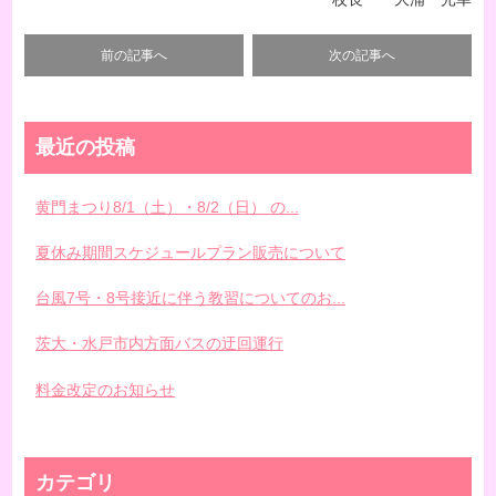
前の記事へ
次の記事へ
最近の投稿
黄門まつり8/1（土）・8/2（日） の...
夏休み期間スケジュールプラン販売について
台風7号・8号接近に伴う教習についてのお...
茨大・水戸市内方面バスの迂回運行
料金改定のお知らせ
カテゴリ