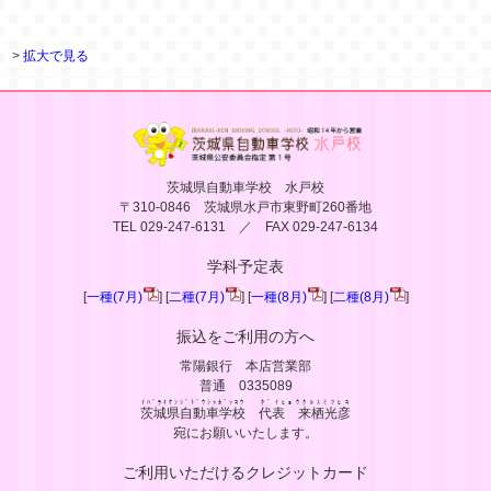
>
拡大で見る
茨城県自動車学校 水戸校
〒310-0846 茨城県水戸市東野町260番地
TEL 029-247-6131 ／ FAX 029-247-6134
学科予定表
[
一種(7月)
] [
二種(7月)
] [
一種(8月)
] [
二種(8月)
]
振込をご利用の方へ
常陽銀行 本店営業部
普通 0335089
ｲﾊﾞﾗｷｹﾝｼﾞﾄﾞｳｼｬｶﾞｯｺｳ
ﾀﾞｲﾋｮｳｸﾙｽﾐﾂﾋｺ
茨城県自動車学校
代表 来栖光彦
宛にお願いいたします。
ご利用いただけるクレジットカード