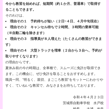
今から教習を始めれば、短期間（約１か月、普通車）で取得す
ることもできます。
そのわけは、
理由その１ 予約待ちが短い（２日~４日、４月中旬現在）
理由その２ キャンセル待ちで２時間、３時間の乗車可能
（
※自動二輪を除きます）
理由その３ 指導員が８人増えた（たくさんの教習ができま
す）
理由その４ 大型トラックを増車（２台から３台へ、予約が
取りやすくなります）
の理由からです。
夏休み前の今の時期は、全車種で、スムーズに免許が取得でき
ます。この機会に、ぜひ免許を取ることをおすすめします。
職員一同、”明るく、親切、まごころ教習“をモットーにわかりや
すく、ていねいな教習で、みなさまをお待ちしております。
令和４年４月２３日
茨城県自動車学校 水戸校
校長 大浦 光幸