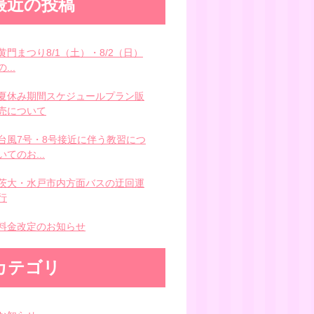
最近の投稿
黄門まつり8/1（土）・8/2（日）
の...
夏休み期間スケジュールプラン販
売について
台風7号・8号接近に伴う教習につ
いてのお...
茨大・水戸市内方面バスの迂回運
行
料金改定のお知らせ
カテゴリ