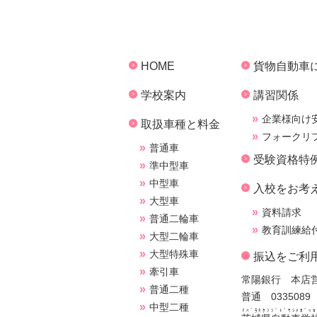
HOME
貨物自動車
学校案内
講習関係
企業様向け
取扱車種と料金
フォークリ
普通車
受験資格特
準中型車
中型車
入校をお考
大型車
資料請求
普通二輪車
教育訓練給
大型二輪車
大型特殊車
振込をご利
牽引車
常陽銀行 本店
普通二種
普通 0335089
中型二種
ｲﾊﾞﾗｷｹﾝｼﾞﾄﾞｳｼｬｶﾞｯｺ