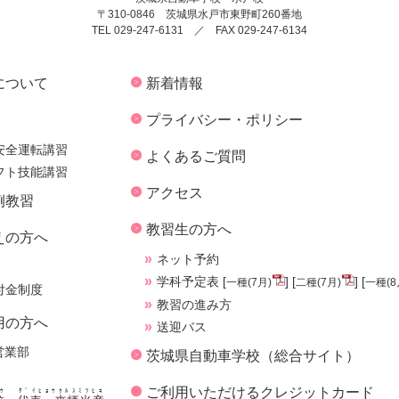
〒310-0846 茨城県水戸市東野町260番地
TEL 029-247-6131 ／ FAX 029-247-6134
について
新着情報
プライバシー・ポリシー
安全運転講習
よくあるご質問
フト技能講習
アクセス
例教習
教習生の方へ
えの方へ
ネット予約
学科予定表 [
] [
] [
一種(7月)
二種(7月)
一種(8
付金制度
教習の進み方
用の方へ
送迎バス
営業部
茨城県自動車学校（総合サイト）
ご利用いただけるクレジットカード
ｳ
ﾀﾞｲﾋｮｳｸﾙｽﾐﾂﾋｺ