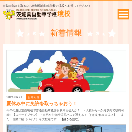
自動車免許を取るなら茨城県自動車学校の境校へお越しください！
2024.06.21
お知らせ
夏休み中に免許を取っちゃおう！
今年の夏は茨自境校で普通自動車免許を取りませんか？ ・入校から一か月以内で取得可
能！【スピードプラン】 ・自宅から無料送迎バスで通える！【おおむね５㎞以上】 ま
た、自動二輪（バイク）も大歓迎です！
【続きを読む】