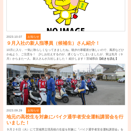
2023.10.07
お知らせ
９月入社の新人指導員（候補生）さん紹介！
10月に入り、一気に秋らしくなってきましたね。朝夕の寒暖差が激しいので、風邪などひ
かぬよう、ご注意を！ 少しお伝えするのが、遅くなってしまいましたが、実は先月（９
月）からまた一人、新人さんが入社しました！ 紹介します！茨城県自
【続きを読む】
2023.09.29
お知らせ
地元の高校生を対象にバイク通学者安全運転講習会を行
いました！
９月２６日（火）にて茨城県立境高校の生徒を対象に『バイク通学者安全運転講習会』を