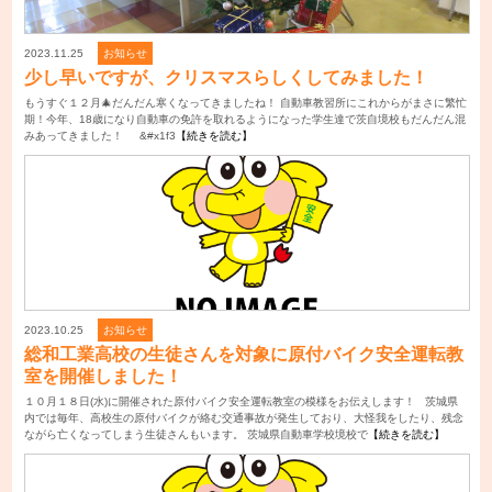
2023.11.25
お知らせ
少し早いですが、クリスマスらしくしてみました！
もうすぐ１２月🎄だんだん寒くなってきましたね！ 自動車教習所にこれからがまさに繁忙
期！今年、18歳になり自動車の免許を取れるようになった学生達で茨自境校もだんだん混
みあってきました！ &#x1f3
【続きを読む】
2023.10.25
お知らせ
総和工業高校の生徒さんを対象に原付バイク安全運転教
室を開催しました！
１０月１８日(水)に開催された原付バイク安全運転教室の模様をお伝えします！ 茨城県
内では毎年、高校生の原付バイクが絡む交通事故が発生しており、大怪我をしたり、残念
ながら亡くなってしまう生徒さんもいます。 茨城県自動車学校境校で
【続きを読む】