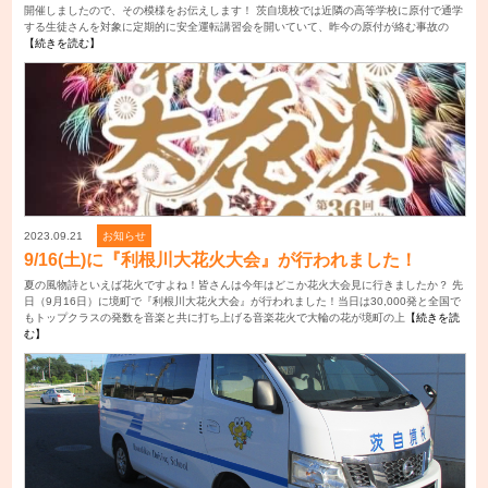
開催しましたので、その模様をお伝えします！ 茨自境校では近隣の高等学校に原付で通学
する生徒さんを対象に定期的に安全運転講習会を開いていて、昨今の原付が絡む事故の
【続きを読む】
2023.09.21
お知らせ
9/16(土)に『利根川大花火大会』が行われました！
夏の風物詩といえば花火ですよね！皆さんは今年はどこか花火大会見に行きましたか？ 先
日（9月16日）に境町で『利根川大花火大会』が行われました！当日は30,000発と全国で
もトップクラスの発数を音楽と共に打ち上げる音楽花火で大輪の花が境町の上
【続きを読
む】