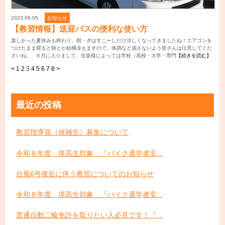
2023.09.05
お知らせ
【教習情報】送迎バスの便利な使い方
楽しかった夏休みも終わり、朝・夕はすこーしだけ涼しくなってきましたね！エアコンを
つけたまま寝ると朝とか結構冷えますので、体調など崩さないよう皆さんは注意してくだ
さいね。 ９月に入りまして、生徒様によっては学校（高校・大学・専門
【続きを読む】
<
1
2
3
4
5
6
7
8
>
最近の投稿
教習指導員（候補生）募集について
令和８年度 境高生対象 『バイク通学者安...
台風6号接近に伴う教習についてのお知らせ
令和８年度 境高生対象 『バイク通学者安...
普通自動二輪免許を取りたい人必見です！『...