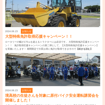
2024.06.15
お知らせ
大型特殊免許取得応援キャンペーン！！
ロータリーの幅が170㎝を超えるトラクターには必須です。 大型特殊免許応援キャンペー
ン！！ 免許取得応援キャンペーンの第二弾として、【大型特殊免許応援キャンペーン】
を実施いたします！ 期間限定で大変お得に免許が取得できますので
【続きを読む】
2024.06.15
お知らせ
境高校の生徒さんを対象に原付バイク安全運転講習会を
開催しました！