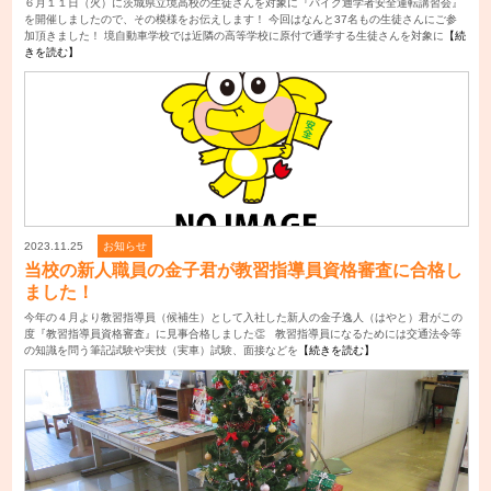
６月１１日（火）に茨城県立境高校の生徒さんを対象に『バイク通学者安全運転講習会』
を開催しましたので、その模様をお伝えします！ 今回はなんと37名もの生徒さんにご参
加頂きました！ 境自動車学校では近隣の高等学校に原付で通学する生徒さんを対象に
【続
きを読む】
2023.11.25
お知らせ
当校の新人職員の金子君が教習指導員資格審査に合格し
ました！
今年の４月より教習指導員（候補生）として入社した新人の金子逸人（はやと）君がこの
度『教習指導員資格審査』に見事合格しました👏 教習指導員になるためには交通法令等
の知識を問う筆記試験や実技（実車）試験、面接などを
【続きを読む】