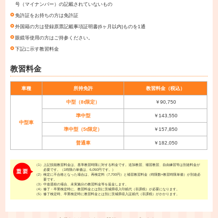
号（マイナンバー）の記載されていないもの
免許証をお持ちの方は免許証
外国籍の方は登録原票記載事項証明書(6ヶ月以内)ものを1通
眼鏡等使用の方はご持参ください。
下記に示す教習料金
教習料金
車種
所持免許
教習料金（税込）
中型（8t限定）
￥90,750
準中型
￥143,550
中型車
準中型（5t限定）
￥157,850
普通車
￥182,050
（1）
上記技能教習料金は、基準教習時限に対する料金です。追加教習、補習教習、自由練習等は別途料金が
必要です。（1時限の単価は、6,050円です。）
（2）
検定に不合格となった場合は、再検定料（7,700円）と補習教習料金（時限数×教習時限単価）が別途必
要です。
（3）
中途退校の場合、未実施分の教習料金等を返金します。
（4）
修了・卒業検定時に、教習料金とは別に茨城県収入印紙代（非課税）が必要になります。
（5）
修了検定時、卒業検定時に教習料金とは別に茨城県収入証紙代（非課税）がかかります。