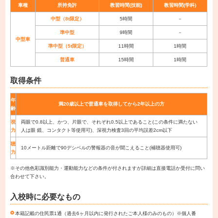
車種
所持免許
教習時間(技能)
教習時間(学科)
中型（8t限定）
5時間
－
準中型
9時間
－
中型車
準中型（5t限定）
11時間
1時間
普通車
15時間
1時間
取得条件
年
満20歳以上で普通車を取得してから2年以上の方
齢
視
両眼で0.8以上、かつ、片眼で、それぞれ0.5以上であること(この条件に満たない
力
人は眼 鏡、コンタクト等使用可)、深視力検査3回の平均誤差2cm以下
聴
10メートル距離で90デシベルの警報器の音が聞こえること(補聴器使用可)
力
※その他色彩識別能力・運動能力などの条件が付されますが詳細は直接電話か受付に問い
合わせて下さい。
入校時に必要なもの
本籍記載の住民票1通（過去6ヶ月以内に発行されたご本人様のみのもの）※個人番