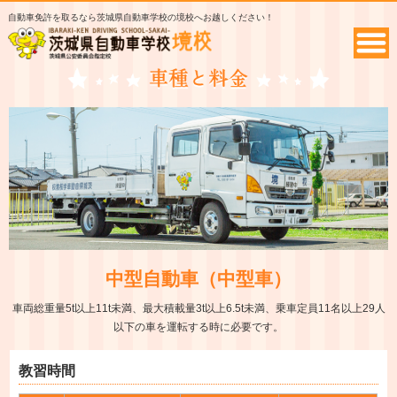
自動車免許を取るなら茨城県自動車学校の境校へお越しください！
中型自動車（中型車）
車両総重量5t以上11t未満、最大積載量3t以上6.5t未満、乗車定員11名以上29人
以下の車を運転する時に必要です。
教習時間