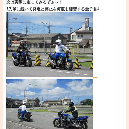
次は実際に走ってみるぞぉ～！
⇩先輩に続いて発進と停止を何度も練習する金子君⇩