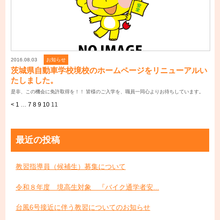
2016.08.03
お知らせ
茨城県自動車学校境校のホームページをリニューアルい
たしました。
是非、この機会に免許取得を！！ 皆様のご入学を、職員一同心よりお待ちしています。
<
1
…
7
8
9
10
11
最近の投稿
教習指導員（候補生）募集について
令和８年度 境高生対象 『バイク通学者安...
台風6号接近に伴う教習についてのお知らせ