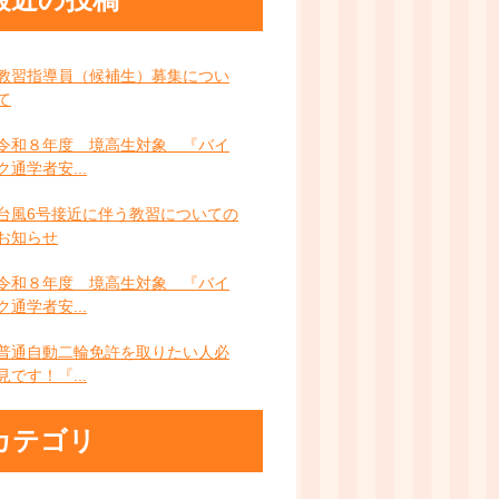
教習指導員（候補生）募集につい
て
令和８年度 境高生対象 『バイ
ク通学者安...
台風6号接近に伴う教習についての
お知らせ
令和８年度 境高生対象 『バイ
ク通学者安...
普通自動二輪免許を取りたい人必
見です！『...
カテゴリ