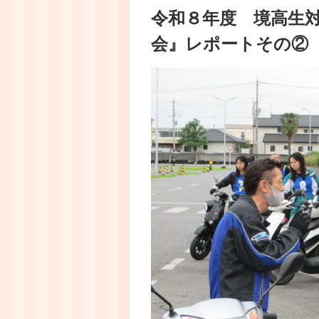
令和８年度 境高生
会』レポートその②