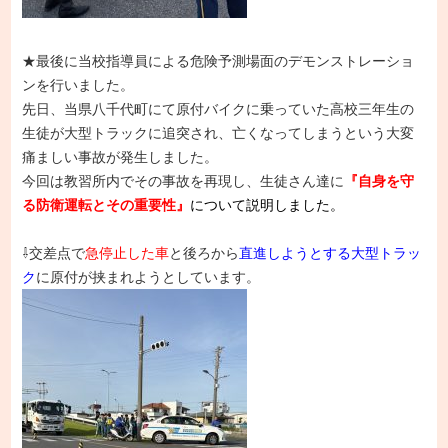
★最後に当校指導員による危険予測場面のデモンストレーショ
ンを行いました。
先日、当県八千代町にて原付バイクに乗っていた高校三年生の
生徒が大型トラックに追突され、亡くなってしまうという大変
痛ましい事故が発生しました。
今回は教習所内でその事故を再現し、生徒さん達に
『自身を守
る防衛運転とその重要性』
について説明しました。
⇩交差点で
急停止した車
と後ろから
直進しようとする大型トラッ
ク
に原付が挟まれようとしています。