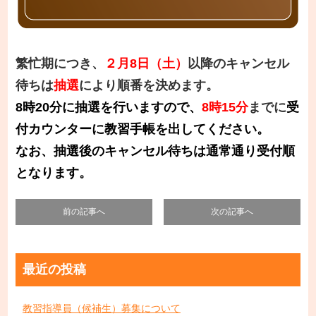
繁忙期につき、
２月8日（土）
以降のキャンセル
待ちは
抽選
により順番を決めます。
8時20分に抽選を行いますので、
8時15分
までに
受
付カウンターに教習手帳を出してください。
なお、抽選後のキャンセル待ちは通常通り受付順
となります。
前の記事へ
次の記事へ
最近の投稿
教習指導員（候補生）募集について