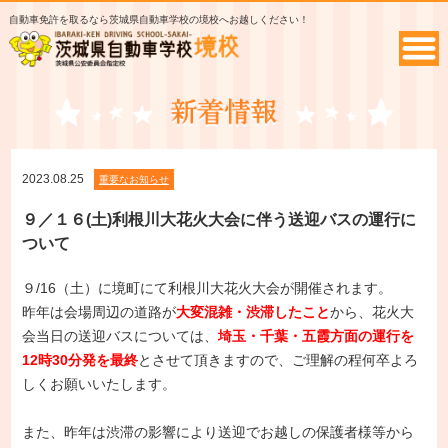
自動車免許を取るなら茨城県自動車学校の境校へお越しください！
2023.08.25
重要なお知らせ
９／１６(土)利根川大花火大会に伴う送迎バスの運行に
ついて
９/16（土）に境町にて利根川大花火大会が開催されます。
昨年は会場周辺の道路が
大変混雑・渋滞したこと
から、花火大
会当日の送迎バスについては、
埼玉・千葉・五霞方面の運行を
12時30分発を最終
とさせて頂きますので、ご理解の程何卒よろ
しくお願いいたします。
また、昨年は渋滞の影響により送迎でお越しの保護者様等から