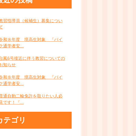
教習指導員（候補生）募集につい
て
令和８年度 境高生対象 『バイ
ク通学者安...
台風6号接近に伴う教習についての
お知らせ
令和８年度 境高生対象 『バイ
ク通学者安...
普通自動二輪免許を取りたい人必
見です！『...
カテゴリ