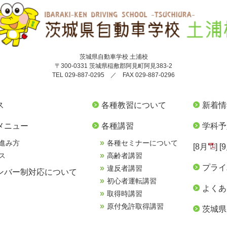
茨城県自動車学校 土浦校
〒300-0331 茨城県稲敷郡阿見町阿見383-2
TEL 029-887-0295 ／ FAX 029-887-0296
ス
各種教習について
新着情
メニュー
各種講習
学科予
進み方
各種セミナーについて
[
8月
] [
ス
高齢者講習
プライ
違反者講習
ンバー制対応について
初心者運転講習
よくあ
取得時講習
原付免許取得講習
茨城県