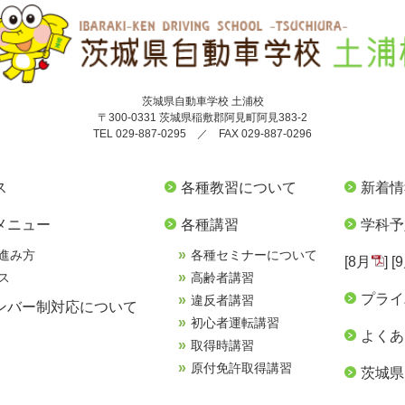
茨城県自動車学校 土浦校
〒300-0331 茨城県稲敷郡阿見町阿見383-2
TEL 029-887-0295 ／ FAX 029-887-0296
ス
各種教習について
新着情
メニュー
各種講習
学科予
進み方
各種セミナーについて
[
8月
] [
ス
高齢者講習
プライ
違反者講習
ンバー制対応について
初心者運転講習
よくあ
取得時講習
原付免許取得講習
茨城県