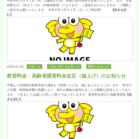
令和８年３月３１日（火）は棚卸のため、業務の受付時間を変更いたします。 また、営業
時間も17：30まで（16：40最終教習）になります。 ご迷惑をおかけしますが、ご理解と
ご協力をお願いいたします。 令和８年３月３１日（火）１２時以降、
【続きを読
む】
2026.01.28
お知らせ
,
入校に関するお知らせ
,
重要なお知らせ
教習料金・高齢者講習料金改定（値上げ）のお知らせ
平素より茨城県自動車学校土浦校をご利用いただき、誠にありがとうございます。 昨今の
人件費・車両維持費の高騰により、現行の価格を維持することが困難な状況となっており
ます。 つきましては誠に心苦しい限りではございますが、教習料金並びに高齢者講習
【続
きを読む】