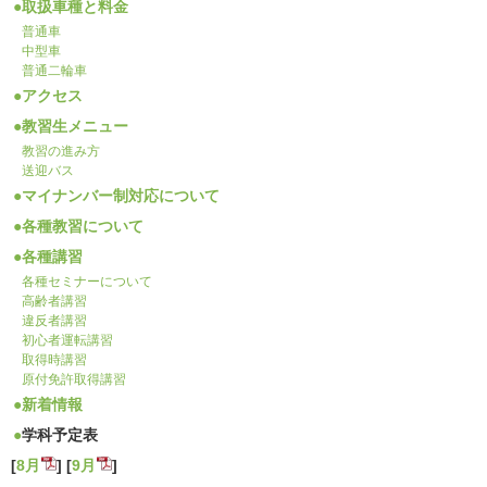
取扱車種と料金
普通車
中型車
普通二輪車
アクセス
教習生メニュー
教習の進み方
送迎バス
マイナンバー制対応について
各種教習について
各種講習
各種セミナーについて
高齢者講習
違反者講習
初心者運転講習
取得時講習
原付免許取得講習
新着情報
学科予定表
[
8月
] [
9月
]